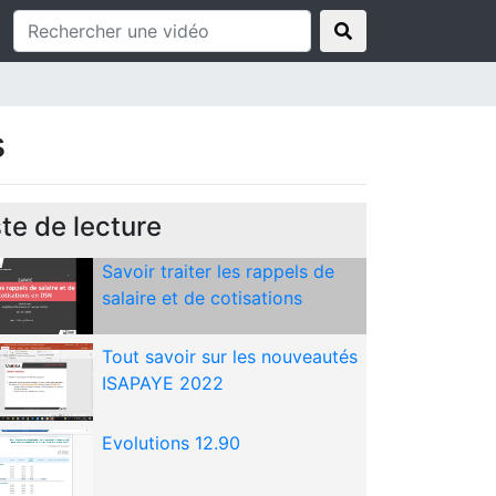
de la mise à jour de mars
Utiliser la feuille de pointage
pour gagner du temps dans la
collecte des variables et le
s
calcul du bulletin
Tout savoir sur les nouveautés
ISAPAYE 2022 V2 (13.10)
ste de lecture
Savoir traiter les rappels de
salaire et de cotisations
Tout savoir sur les nouveautés
ISAPAYE 2022
Evolutions 12.90