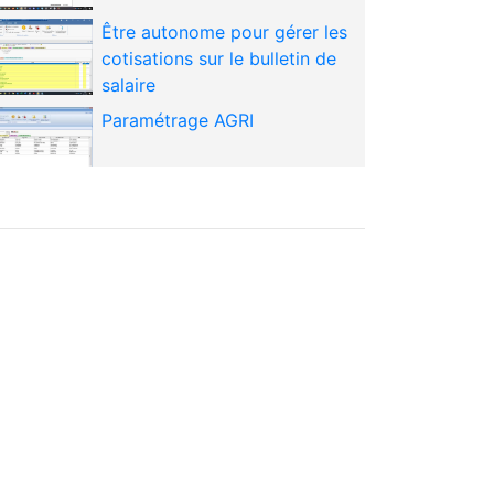
Être autonome pour gérer les
cotisations sur le bulletin de
salaire
Paramétrage AGRI
Paramétrer les fiches de
paramétrage pour la
Prévoyance
Gérer vos signalements et DSN
mensuelle
Gérer en autonomie le dépôt
de vos DSN, la lecture des
CRM et le traitement des rejets
Savoir réaliser un rappel sur