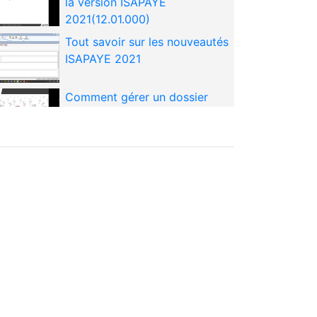
la version ISAPAYE
2021(12.01.000)
Tout savoir sur les nouveautés
ISAPAYE 2021
Comment gérer un dossier
dans ISAPAYE ?
Savoir régulariser un bulletin
de salaire non déclaré à
l'URSSAF
Savoir régulariser un bulletin
de salaire non déclaré à la
MSA
Savoir traiter les rappels de
salaires et de cotisations
URSSAF