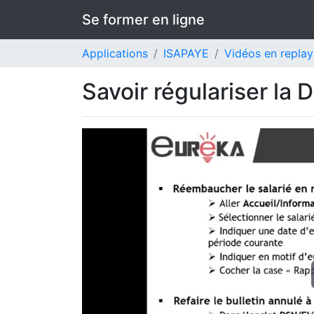
Se former en ligne
Applications
ISAPAYE
Vidéos en replay
Savoir régulariser la 