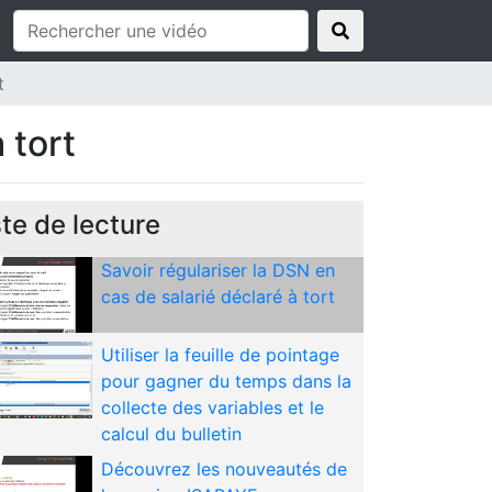
la version ISAPAYE de mai
2021 (12.20)
ISAPAYE - Tout comprendre
t
sur la gestion des congés
payés : contrôler, solder,
 tort
régulariser
Tout savoir sur la convention
nationale Agricole applicable
ste de lecture
au 01/04/2021
Savoir régulariser la DSN en
cas de salarié déclaré à tort
Utiliser la feuille de pointage
pour gagner du temps dans la
collecte des variables et le
calcul du bulletin
Découvrez les nouveautés de