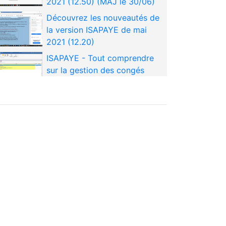
2021 (12.50) (MAJ le 30/06)
Découvrez les nouveautés de
la version ISAPAYE de mai
2021 (12.20)
ISAPAYE - Tout comprendre
sur la gestion des congés
payés : contrôler, solder,
régulariser
Tout savoir sur la convention
nationale Agricole applicable
au 01/04/2021
Savoir régulariser la DSN en
cas de salarié déclaré à tort
Utiliser la feuille de pointage
pour gagner du temps dans la
collecte des variables et le