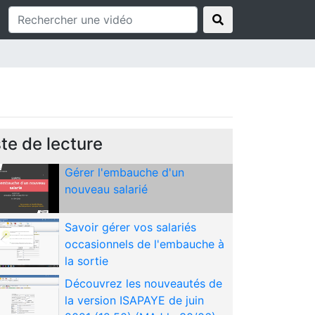
Savoir réaliser un rappel sur
salarié sorti
Evolutions 12.70 ISAPAYE 2021
V5
Gérer la sortie d'un salarié
ste de lecture
Gérer l'embauche d'un
nouveau salarié
Savoir gérer vos salariés
occasionnels de l'embauche à
la sortie
Découvrez les nouveautés de
la version ISAPAYE de juin