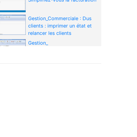
Gestion_Commerciale : Dus
clients : imprimer un état et
relancer les clients
Gestion_
Commerciale_Comment_Intrepréter_son_histori
Gérez facilement vos stocks
en temps réel
ISAFACT _ Facilitez-vous les
mailings
ISAFACT_Maitriser les liens
entre la comptabilité et la
Gestion Commerciale