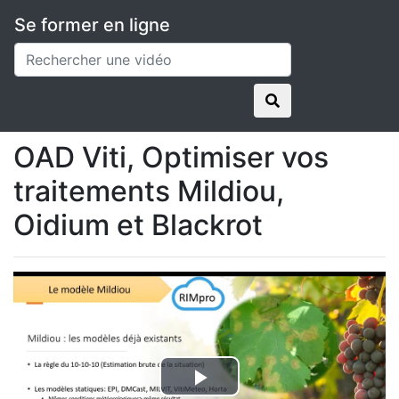
Se former en ligne
Applications
Météus
Vidéos en replay
OAD Viti, Optimiser vos traitements Mildiou, Oidium
et Blackrot
OAD Viti, Optimiser vos
traitements Mildiou,
Oidium et Blackrot